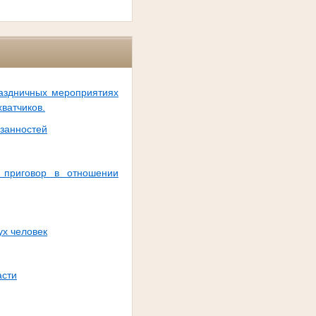
раздничных мероприятиях
ватчиков.
язанностей
 приговор в отношении
ух человек
асти