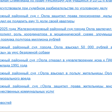
ьная Олимпиада по праву «ФЕМИДА» для учащихся 9-10-11-х кла
исутствовали при судебном разбирательстве по уголовному делу
жный районный суд г. Орла защитил права пенсионерки, дальн
дил ее подарить ему ½ доли своей квартиры
 2025 года Железнодорожный районный суд города Орла заключил 
полнял роль координатора в мошеннической схеме злоумышл
 порядка полутора миллиона рублей
ожный районный суд города Орла взыскал 50 000 рублей в
зы» за укус бездомной собаки
жный районный суд г.Орла отказал в удовлетворении иска к П
вклада 1991 года
ожный районный суд г.Орла взыскал в пользу жительницы Орл
морального вреда
ожный районный суд г.Орла защитил права жительницы мно
ачественных коммунальных услуг
овостей