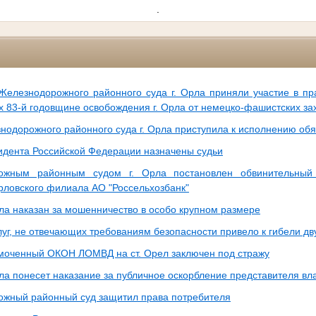
.
Железнодорожного районного суда г. Орла приняли участие в п
 83-й годовщине освобождения г. Орла от немецко-фашистских зах
нодорожного районного суда г. Орла приступила к исполнению об
идента Российской Федерации назначены судьи
ожным районным судом г. Орла постановлен обвинительный
рловского филиала АО "Россельхозбанк"
рла наказан за мошенничество в особо крупном размере
уг, не отвечающих требованиям безопасности привело к гибели дв
оченный ОКОН ЛОМВД на ст. Орел заключен под стражу
ла понесет наказание за публичное оскорбление представителя вл
жный районный суд защитил права потребителя