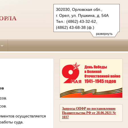
302030, Орловская обл.,
г. Орел, ул. Пушкина, д. 54А
ОРЛА
Тел.: (4862) 43-32-62,
(4862) 43-68-38 (ф.)
zheleznodorozhny.orl@sudrf.ru
развернуть
ов
сов.
сов.
Запросы ОПФР по постановлению
Правительства РФ от 28.06.2021 №
кументов осуществляется
1037
работы суда.