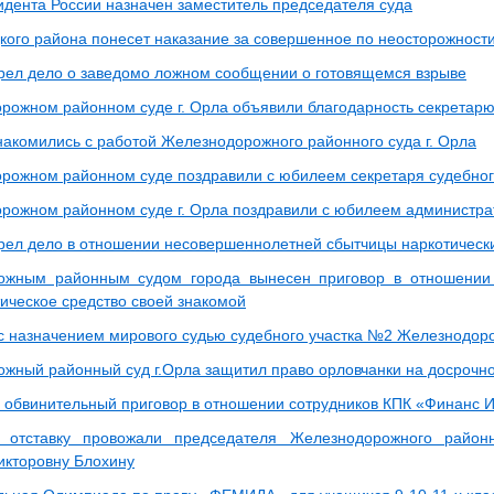
идента России назначен заместитель председателя суда
кого района понесет наказание за совершенное по неосторожност
рел дело о заведомо ложном сообщении о готовящемся взрыве
рожном районном суде г. Орла объявили благодарность секретарю
накомились с работой Железнодорожного районного суда г. Орла
рожном районном суде поздравили с юбилеем секретаря судебног
рожном районном суде г. Орла поздравили с юбилеем администра
рел дело в отношении несовершеннолетней сбытчицы наркотически
ожным районным судом города вынесен приговор в отношении
тическое средство своей знакомой
с назначением мирового судью судебного участка №2 Железнодоро
жный районный суд г.Орла защитил право орловчанки на досрочн
 обвинительный приговор в отношении сотрудников КПК «Финанс 
 отставку провожали председателя Железнодорожного район
икторовну Блохину