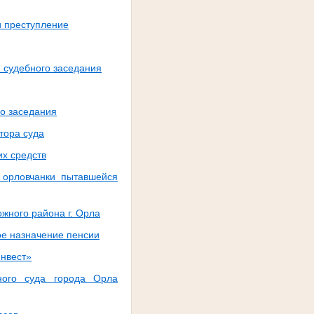
и преступление
 судебного заседания
о заседания
тора суда
х средств
 орловчанки пытавшейся
жного района г. Орла
ое назначение пенсии
Инвест»
ного суда города Орла