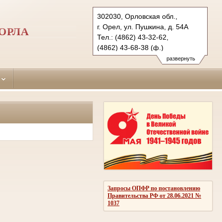
302030, Орловская обл.,
г. Орел, ул. Пушкина, д. 54А
ОРЛА
Тел.: (4862) 43-32-62,
(4862) 43-68-38 (ф.)
zheleznodorozhny.orl@sudrf.ru
развернуть
Запросы ОПФР по постановлению
Правительства РФ от 28.06.2021 №
1037